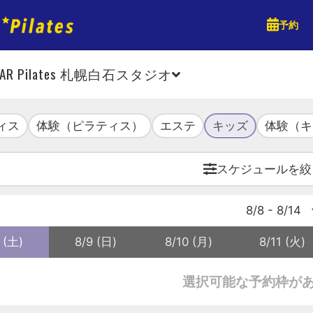
予約
TAR Pilates 札幌白石スタジオ
ィス
体験（ピラティス）
エステ
キッズ
体験（キ
スケジュールを絞
8/8 - 8/14
 (土)
8/9 (日)
8/10 (月)
8/11 (火)
選択可能な予約枠が